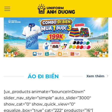
Chuyển
đến
nội
dung
ÁO ĐI BIỂN
Xem thêm
[ux_products animate=”bounceInDown”
slider_nav_style=”simple” auto_slide=”3000″
show_cat=”0″ show_quick_view=”0″
equalize_box=”true” cat=”222″ products=”16″]