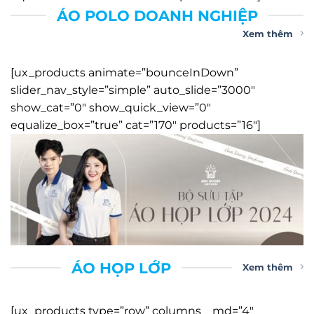
ÁO POLO DOANH NGHIỆP
Xem thêm
[ux_products animate=”bounceInDown”
slider_nav_style=”simple” auto_slide=”3000″
show_cat=”0″ show_quick_view=”0″
equalize_box=”true” cat=”170″ products=”16″]
ÁO HỌP LỚP
Xem thêm
[ux_products type=”row” columns__md=”4″