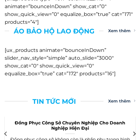
animate=”bounceInDown” show_cat=”0″
show_quick_view=”0″ equalize_box=”true” cat=”171″
products=”4″]
ÁO BẢO HỘ LAO ĐỘNG
Xem thêm
[ux_products animate=”bounceInDown”
slider_nav_style=”simple” auto_slide=”3000″
show_cat=”0″ show_quick_view=”0″
equalize_box=”true” cat=”172″ products=”16″]
TIN TỨC MỚI
Xem thêm
Chất Vải May Đồng Phục Mùa Hè Phù Hợp Cho Do
Nghiệp?
nh
Chất vải may đồng phục hè là yếu tố quyết định rất l