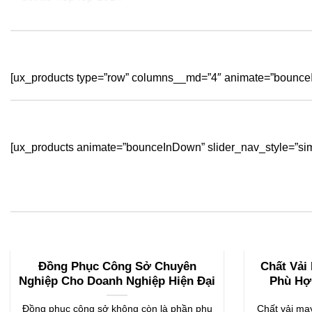
[ux_products type=”row” columns__md=”4″ animate=”bounceI
[ux_products animate=”bounceInDown” slider_nav_style=”sim
Đồng Phục Công Sở Chuyên
Chất Vải
Nghiệp Cho Doanh Nghiệp Hiện Đại
Phù Hợ
Đồng phục công sở không còn là phần phụ
Chất vải may