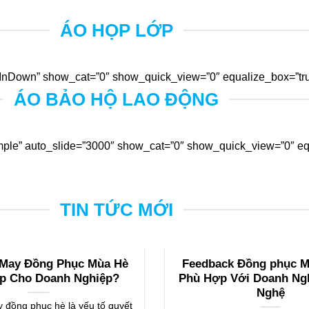
ÁO HỌP LỚP
nDown” show_cat=”0″ show_quick_view=”0″ equalize_box=”true
ÁO BẢO HỘ LAO ĐỘNG
ple” auto_slide=”3000″ show_cat=”0″ show_quick_view=”0″ equ
TIN TỨC MỚI
 May Đồng Phục Mùa Hè
Feedback Đồng phục Mi
p Cho Doanh Nghiệp?
Phù Hợp Với Doanh Ng
Nghệ
 đồng phục hè là yếu tố quyết