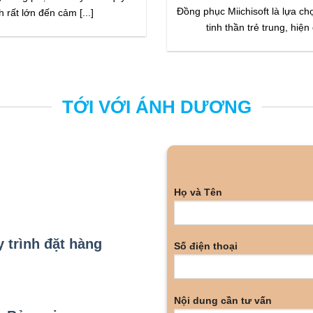
Đồng phục Miichisoft là lựa ch
h rất lớn đến cảm [...]
tinh thần trẻ trung, hiện đ
TỚI VỚI ÁNH DƯƠNG
Họ và Tên
 trình đặt hàng
Số điện thoại
Nội dung cần tư vấn