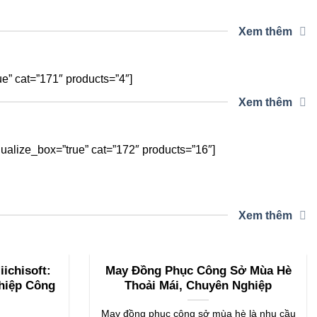
Xem thêm
” cat=”171″ products=”4″]
Xem thêm
alize_box=”true” cat=”172″ products=”16″]
Xem thêm
ichisoft:
May Đồng Phục Công Sở Mùa Hè
hiệp Công
Thoải Mái, Chuyên Nghiệp
May đồng phục công sở mùa hè là nhu cầu