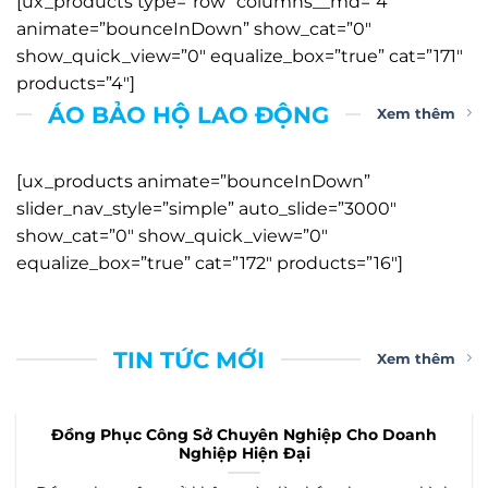
[ux_products type=”row” columns__md=”4″
animate=”bounceInDown” show_cat=”0″
show_quick_view=”0″ equalize_box=”true” cat=”171″
products=”4″]
ÁO BẢO HỘ LAO ĐỘNG
Xem thêm
[ux_products animate=”bounceInDown”
slider_nav_style=”simple” auto_slide=”3000″
show_cat=”0″ show_quick_view=”0″
equalize_box=”true” cat=”172″ products=”16″]
TIN TỨC MỚI
Xem thêm
Đồng Phục Công Sở Chuyên Nghiệp Cho Doanh
Nghiệp Hiện Đại