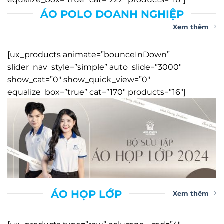
ÁO POLO DOANH NGHIỆP
Xem thêm
[ux_products animate=”bounceInDown”
slider_nav_style=”simple” auto_slide=”3000″
show_cat=”0″ show_quick_view=”0″
equalize_box=”true” cat=”170″ products=”16″]
ÁO HỌP LỚP
Xem thêm