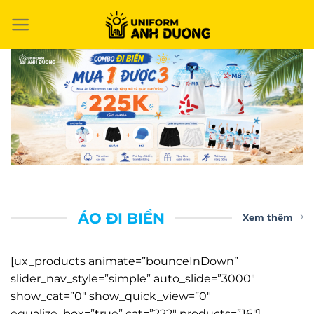
Chuyển
đến
nội
dung
ÁO ĐI BIỂN
Xem thêm
[ux_products animate=”bounceInDown”
slider_nav_style=”simple” auto_slide=”3000″
show_cat=”0″ show_quick_view=”0″
equalize_box=”true” cat=”222″ products=”16″]