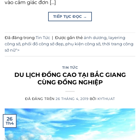
vào cảm giác đơn […]
TIẾP TỤC ĐỌC
→
Đã đăng trong
Tin Tức
|
Được gắn thẻ
ánh dương
,
layering
công sở
,
phối đồ công sở đẹp
,
phụ kiện công sở
,
thời trang công
sở nữ">
TIN TỨC
DU LỊCH ĐỒNG CAO TẠI BẮC GIANG
CÙNG ĐỒNG NGHIỆP
ĐÃ ĐĂNG TRÊN
26 THÁNG 4, 2019
BỞI
KYTHUAT
26
Th4