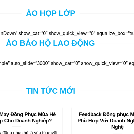
ÁO HỌP LỚP
nDown” show_cat=”0″ show_quick_view=”0″ equalize_box=”true
ÁO BẢO HỘ LAO ĐỘNG
ple” auto_slide=”3000″ show_cat=”0″ show_quick_view=”0″ equ
TIN TỨC MỚI
 May Đồng Phục Mùa Hè
Feedback Đồng phục Mi
p Cho Doanh Nghiệp?
Phù Hợp Với Doanh Ng
Nghệ
 đồng phục hè là yếu tố quyết