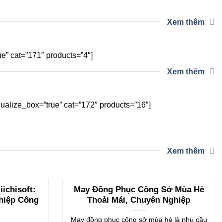
Xem thêm
” cat=”171″ products=”4″]
Xem thêm
alize_box=”true” cat=”172″ products=”16″]
Xem thêm
ichisoft:
May Đồng Phục Công Sở Mùa Hè
hiệp Công
Thoải Mái, Chuyên Nghiệp
May đồng phục công sở mùa hè là nhu cầu