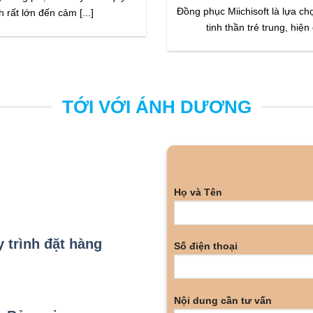
Đồng phục Miichisoft là lựa ch
h rất lớn đến cảm [...]
tinh thần trẻ trung, hiện đ
TỚI VỚI ÁNH DƯƠNG
Họ và Tên
 trình đặt hàng
Số điện thoại
Nội dung cần tư vấn