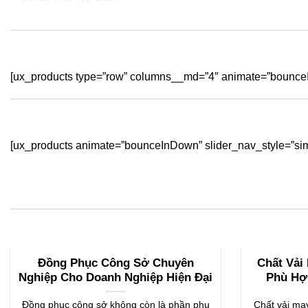
[ux_products type=”row” columns__md=”4″ animate=”bounceI
[ux_products animate=”bounceInDown” slider_nav_style=”sim
Đồng Phục Công Sở Chuyên
Chất Vải
Nghiệp Cho Doanh Nghiệp Hiện Đại
Phù Hợ
Đồng phục công sở không còn là phần phụ
Chất vải may