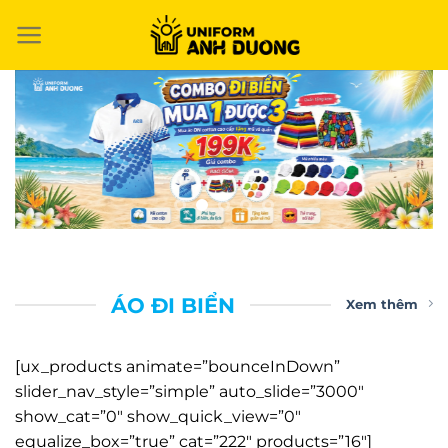
Chuyển
đến
nội
dung
ÁO ĐI BIỂN
Xem thêm
[ux_products animate=”bounceInDown”
slider_nav_style=”simple” auto_slide=”3000″
show_cat=”0″ show_quick_view=”0″
equalize_box=”true” cat=”222″ products=”16″]