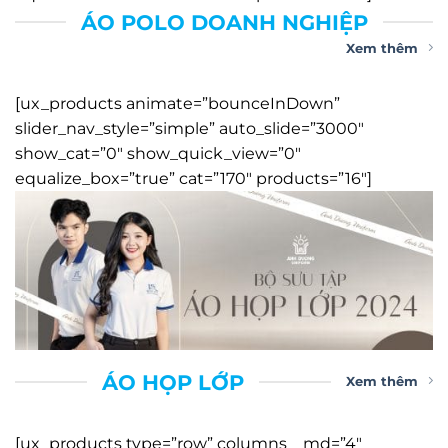
ÁO POLO DOANH NGHIỆP
Xem thêm
[ux_products animate=”bounceInDown”
slider_nav_style=”simple” auto_slide=”3000″
show_cat=”0″ show_quick_view=”0″
equalize_box=”true” cat=”170″ products=”16″]
ÁO HỌP LỚP
Xem thêm
[ux_products type=”row” columns__md=”4″