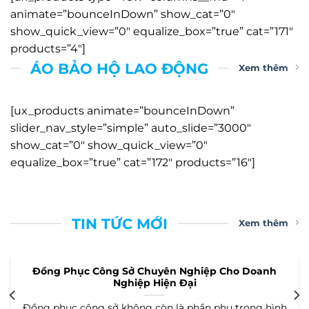
animate=”bounceInDown” show_cat=”0″
show_quick_view=”0″ equalize_box=”true” cat=”171″
products=”4″]
ÁO BẢO HỘ LAO ĐỘNG
Xem thêm
[ux_products animate=”bounceInDown”
slider_nav_style=”simple” auto_slide=”3000″
show_cat=”0″ show_quick_view=”0″
equalize_box=”true” cat=”172″ products=”16″]
TIN TỨC MỚI
Xem thêm
Chất Vải May Đồng Phục Mùa Hè Phù Hợp Cho Doan
Nghiệp?
h
Chất vải may đồng phục hè là yếu tố quyết định rất lớ