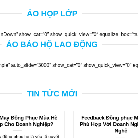
ÁO HỌP LỚP
nDown” show_cat=”0″ show_quick_view=”0″ equalize_box=”true
ÁO BẢO HỘ LAO ĐỘNG
ple” auto_slide=”3000″ show_cat=”0″ show_quick_view=”0″ equ
TIN TỨC MỚI
 May Đồng Phục Mùa Hè
Feedback Đồng phục Mi
p Cho Doanh Nghiệp?
Phù Hợp Với Doanh Ng
Nghệ
 đồng phục hè là yếu tố quyết