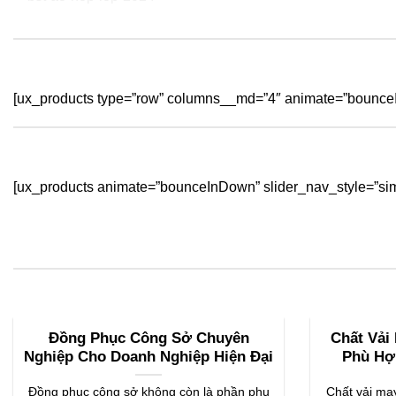
[ux_products type=”row” columns__md=”4″ animate=”bounceI
[ux_products animate=”bounceInDown” slider_nav_style=”sim
Đồng Phục Công Sở Chuyên
Chất Vải
Nghiệp Cho Doanh Nghiệp Hiện Đại
Phù Hợ
Đồng phục công sở không còn là phần phụ
Chất vải may