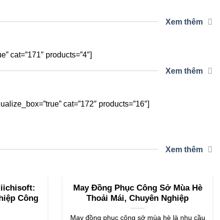
Xem thêm
” cat=”171″ products=”4″]
Xem thêm
alize_box=”true” cat=”172″ products=”16″]
Xem thêm
ichisoft:
May Đồng Phục Công Sở Mùa Hè
hiệp Công
Thoải Mái, Chuyên Nghiệp
May đồng phục công sở mùa hè là nhu cầu