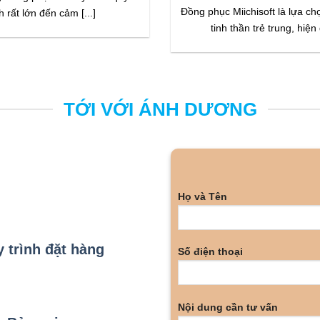
Đồng phục Miichisoft là lựa ch
h rất lớn đến cảm [...]
tinh thần trẻ trung, hiện đ
TỚI VỚI ÁNH DƯƠNG
Họ và Tên
 trình đặt hàng
Số điện thoại
Nội dung cần tư vấn