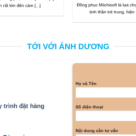
Đồng phục Miichisoft là lựa ch
h rất lớn đến cảm [...]
tinh thần trẻ trung, hiện đ
TỚI VỚI ÁNH DƯƠNG
Họ và Tên
 trình đặt hàng
Số điện thoại
Nội dung cần tư vấn