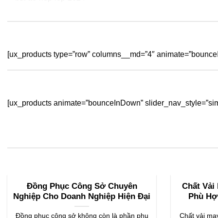
[ux_products type=”row” columns__md=”4″ animate=”bounceI
[ux_products animate=”bounceInDown” slider_nav_style=”sim
Đồng Phục Công Sở Chuyên
Chất Vải
Nghiệp Cho Doanh Nghiệp Hiện Đại
Phù Hợ
Đồng phục công sở không còn là phần phụ
Chất vải may