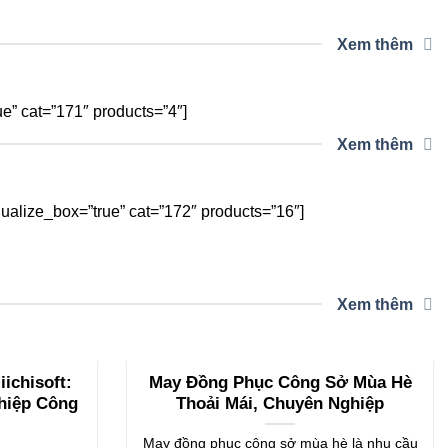
Xem thêm
” cat=”171″ products=”4″]
Xem thêm
alize_box=”true” cat=”172″ products=”16″]
Xem thêm
ichisoft:
May Đồng Phục Công Sở Mùa Hè
hiệp Công
Thoải Mái, Chuyên Nghiệp
May đồng phục công sở mùa hè là nhu cầu