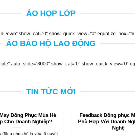
ÁO HỌP LỚP
nDown” show_cat=”0″ show_quick_view=”0″ equalize_box=”true
ÁO BẢO HỘ LAO ĐỘNG
ple” auto_slide=”3000″ show_cat=”0″ show_quick_view=”0″ equ
TIN TỨC MỚI
 May Đồng Phục Mùa Hè
Feedback Đồng phục Mi
p Cho Doanh Nghiệp?
Phù Hợp Với Doanh Ng
Nghệ
 đồng phục hè là yếu tố quyết