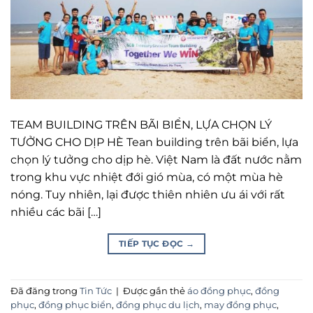
TEAM BUILDING TRÊN BÃI BIỂN, LỰA CHỌN LÝ
TƯỞNG CHO DỊP HÈ Tean building trên bãi biển, lựa
chọn lý tưởng cho dịp hè. Việt Nam là đất nước nằm
trong khu vực nhiệt đới gió mùa, có một mùa hè
nóng. Tuy nhiên, lại được thiên nhiên ưu ái với rất
nhiều các bãi […]
TIẾP TỤC ĐỌC
→
Đã đăng trong
Tin Tức
|
Được gắn thẻ
áo đồng phục
,
đồng
phục
,
đồng phục biển
,
đồng phục du lịch
,
may đồng phục
,