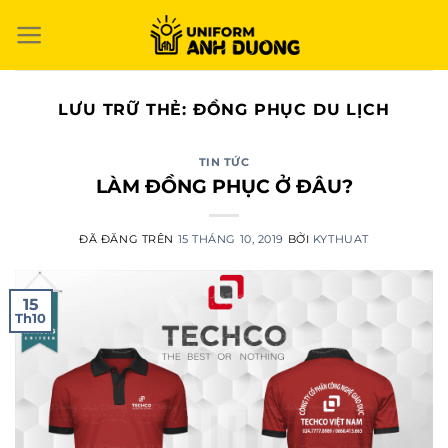
Chuyển
đến
nội
dung
LƯU TRỮ THẺ:
ĐỒNG PHỤC DU LỊCH
TIN TỨC
LÀM ĐỒNG PHỤC Ở ĐÂU?
ĐÃ ĐĂNG TRÊN
15 THÁNG 10, 2019
BỞI
KYTHUAT
15
Th10