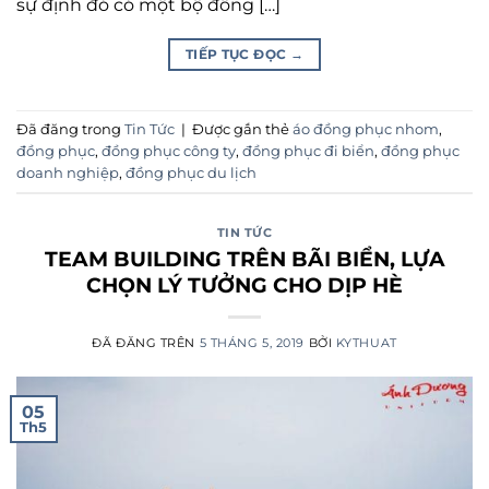
sự định đó có một bộ đồng […]
TIẾP TỤC ĐỌC
→
Đã đăng trong
Tin Tức
|
Được gắn thẻ
áo đồng phục nhom
,
đồng phục
,
đồng phục công ty
,
đồng phục đi biển
,
đồng phục
doanh nghiệp
,
đồng phục du lịch
TIN TỨC
TEAM BUILDING TRÊN BÃI BIỂN, LỰA
CHỌN LÝ TƯỞNG CHO DỊP HÈ
ĐÃ ĐĂNG TRÊN
5 THÁNG 5, 2019
BỞI
KYTHUAT
05
Th5