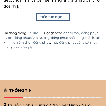
đẹp, thoải mái và bền sẽ mang lại giá trị lâu dài cho
doanh […]
TIẾP TỤC ĐỌC
→
Đã đăng trong
Tin Tức
|
Được gắn thẻ
đơn vị may đồng phục
uy tín
,
đồng phục Ánh Dương
,
đồng phục nhà hàng khách sạn
,
kinh nghiệm chọn đồng phục
,
may đồng phục công sở
,
may
đồng phục công ty
THÔNG TIN
Trụ sở chính: Chung cư 789C Mỹ
Đình - Nam Từ