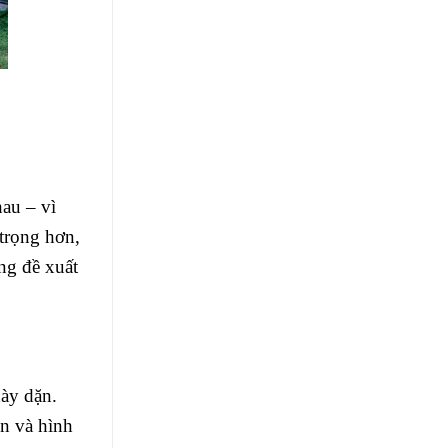
hau – vì
 trọng hơn,
ng đề xuất
dày dặn.
ền và hình