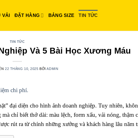
 VẢI
ĐẶT HÀNG
BẢNG SIZE
TIN TỨC
TIN TỨC
Nghiệp Và 5 Bài Học Xương Máu
RÊN
22 THÁNG 10, 2025
BỞI
ADMIN
iệm chi phí.
t” đại diện cho hình ảnh doanh nghiệp. Tuy nhiên, khôn
mà chỉ biết thở dài: màu lệch, form xấu, vải nóng, thậm c
 được rút ra từ chính những xưởng và khách hàng lâu năm 