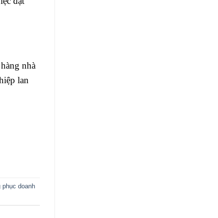
iệc đặt
h hàng nhà
hiệp lan
 phục doanh