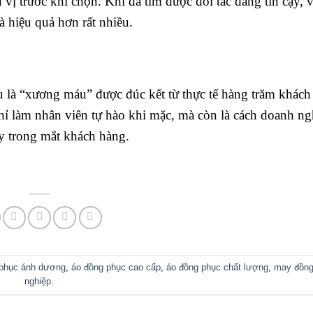
vị trước khi chọn. Khi đã tìm được đối tác đáng tin cậy, v
à hiệu quả hơn rất nhiều.
u là “xương máu” được đúc kết từ thực tế hàng trăm khác
làm nhân viên tự hào khi mặc, mà còn là cách doanh ng
ậy trong mắt khách hàng.
 phục ánh dương
,
áo đồng phục cao cấp
,
áo đồng phục chất lượng
,
may đồng
nghiệp
.