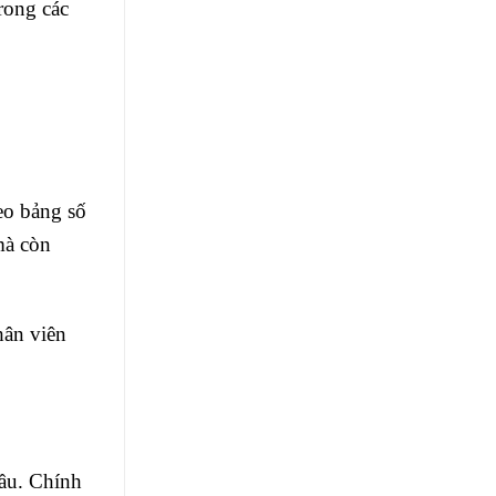
trong các
eo bảng số
mà còn
hân viên
đầu. Chính