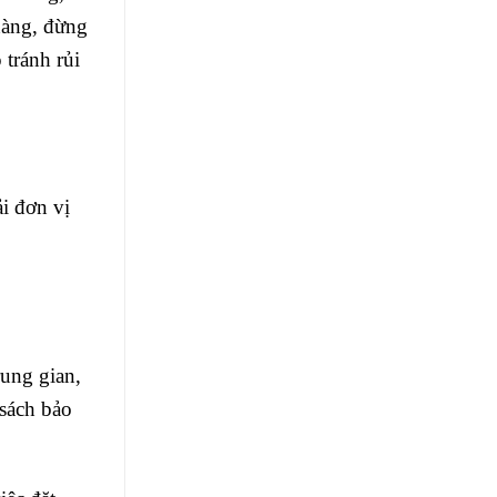
hàng, đừng
 tránh rủi
i đơn vị
rung gian,
 sách bảo