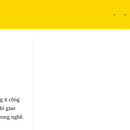
-
-
g ít công
hí giao
trong nghề.