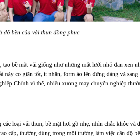
và độ bền của vải thun đồng phục
ơn, tạo bề mặt vải giống như những mắt lưới nhỏ đan xen n
i này co giãn tốt, ít nhăn, form áo lên đứng dáng và sang
hiệp.Chính vì thế, nhiều xưởng may chuyên nghiệp thườ
g các loại vải thun, bề mặt hơi gồ nhẹ, nhìn chắc khỏe và 
 cao cấp, thường dùng trong môi trường làm việc cần độ b