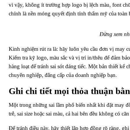
vì vậy, không ít trường hợp logo bị lệch màu, font chữ
chính là nền móng quyết định tính thẩm mỹ của toàn
Đừng xem nhẹ
Kinh nghiệm rút ra là: hãy luôn yêu cầu đơn vị may c
Kiểm tra kỹ logo, màu sắc và vị trí in/thêu để đảm bảo
hàng loạt để tránh sai sót đáng tiếc. Một bản thiết kế
chuyên nghiệp, đẳng cấp của doanh nghiệp bạn.
Ghi chi tiết mọi thỏa thuận bằ
Một trong những sai lầm phổ biến nhất khi đặt may đồ
trễ, sai size hoặc sai màu, cả hai bên đều không có căn
Để tránh điều này, hãy thiết lập hợp đồng rõ ràng, ghi