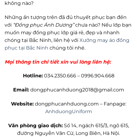
không nào?
Những ấn tượng trên đã đủ thuyết phục bạn đến
với
“Đồng phục Ánh Dương”
chưa nào? Nếu lớp bạn
muốn may đồng phục lớp giá rẻ, đẹp và nhanh
chóng tại Bắc Ninh, liên hệ với
Xưởng may áo đồng
phục tại Bắc Ninh
chúng tôi nhé.
Mọi thông tin chi tiết xin vui lòng liên hệ:
Hotline:
034.2350.666 – 0996.904.668
Email:
dongphucanhduong2018@gmail.com
Website:
dongphucanhduong.com – Fanpage:
AnhduongUniform
Văn phòng giao dịch:
Số 14, ngách 615/3, ngõ 615,
đường Nguyễn Văn Cừ, Long Biên, Hà Nội.