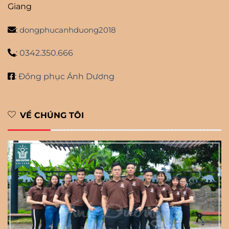
Giang
:
dongphucanhduong2018
:
0342.350.666
:
Đồng phục Ánh Dương
VỀ CHÚNG TÔI