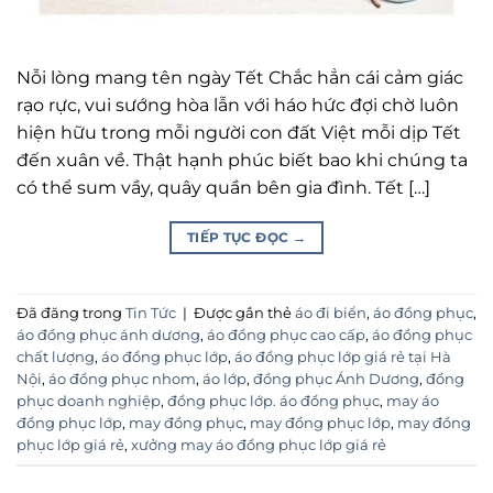
Nỗi lòng mang tên ngày Tết Chắc hẳn cái cảm giác
rạo rực, vui sướng hòa lẫn với háo hức đợi chờ luôn
hiện hữu trong mỗi người con đất Việt mỗi dịp Tết
đến xuân về. Thật hạnh phúc biết bao khi chúng ta
có thể sum vầy, quây quần bên gia đình. Tết […]
TIẾP TỤC ĐỌC
→
Đã đăng trong
Tin Tức
|
Được gắn thẻ
áo đi biển
,
áo đồng phục
,
áo đồng phục ánh dương
,
áo đồng phục cao cấp
,
áo đồng phục
chất lượng
,
áo đồng phục lớp
,
áo đồng phục lớp giá rẻ tại Hà
Nội
,
áo đồng phục nhom
,
áo lớp
,
đồng phục Ánh Dương
,
đồng
phục doanh nghiệp
,
đồng phục lớp. áo đồng phục
,
may áo
đồng phục lớp
,
may đồng phục
,
may đồng phục lớp
,
may đồng
phục lớp giá rẻ
,
xưởng may áo đồng phục lớp giá rẻ