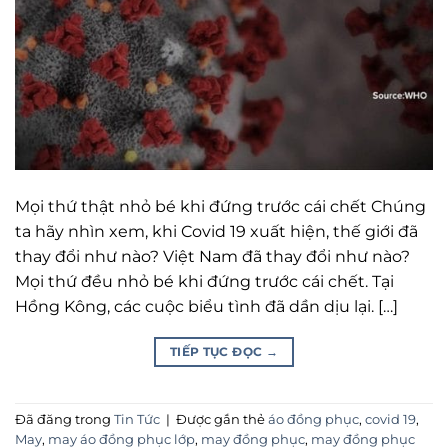
Mọi thứ thật nhỏ bé khi đứng trước cái chết Chúng
ta hãy nhìn xem, khi Covid 19 xuất hiện, thế giới đã
thay đổi như nào? Việt Nam đã thay đổi như nào?
Mọi thứ đều nhỏ bé khi đứng trước cái chết. Tại
Hồng Kông, các cuộc biểu tình đã dần dịu lại. […]
TIẾP TỤC ĐỌC
→
Đã đăng trong
Tin Tức
|
Được gắn thẻ
áo đồng phục
,
covid 19
,
May
,
may áo đồng phục lớp
,
may đồng phục
,
may đồng phục