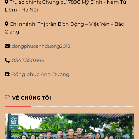
Trụ sở chính: Chung cư 789C Mỹ
Đình - Nam Từ
Liêm - Hà Nội
Chi nhánh: Thị trấn Bích Động – Việt Yên – Bắc
Giang
:
dongphucanhduong2018
:
0342.350.666
:
Đồng phục Ánh Dương
VỀ CHÚNG TÔI