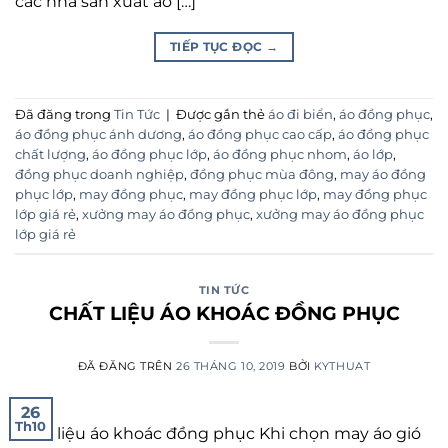
các nhà sản xuất áo […]
TIẾP TỤC ĐỌC
→
Đã đăng trong
Tin Tức
|
Được gắn thẻ
áo đi biển
,
áo đồng phục
,
áo đồng phục ánh dương
,
áo đồng phục cao cấp
,
áo đồng phục
chất lượng
,
áo đồng phục lớp
,
áo đồng phục nhom
,
áo lớp
,
đồng phục doanh nghiệp
,
đồng phục mùa đông
,
may áo đồng
phục lớp
,
may đồng phục
,
may đồng phục lớp
,
may đồng phục
lớp giá rẻ
,
xưởng may áo đồng phục
,
xưởng may áo đồng phục
lớp giá rẻ
TIN TỨC
CHẤT LIỆU ÁO KHOÁC ĐỒNG PHỤC
ĐÃ ĐĂNG TRÊN
26 THÁNG 10, 2019
BỞI
KYTHUAT
26
Th10
Chất liệu áo khoác đồng phục Khi chọn may áo gió