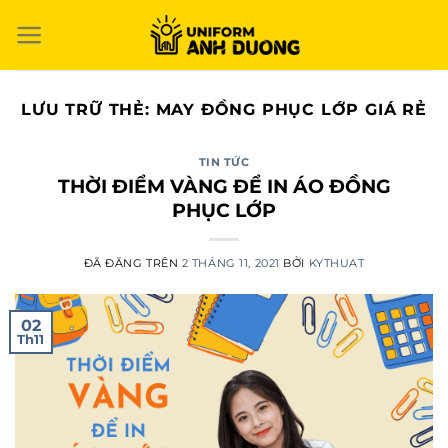
Chuyển
đến
nội
dung
LƯU TRỮ THẺ:
MAY ĐỒNG PHỤC LỚP GIÁ RẺ
TIN TỨC
THỜI ĐIỂM VÀNG ĐỂ IN ÁO ĐỒNG
PHỤC LỚP
ĐÃ ĐĂNG TRÊN
2 THÁNG 11, 2021
BỞI
KYTHUAT
02
Th11