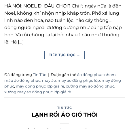
HÀ NỘI: NOEL ĐI ĐÂU CHƠI? Chỉ ít ngày nữa là đến
Noel, không khí nhộn nhịp khắp trốn. Phố xá lung
linh nào đèn hoa, nào tuần lộc, nào cây thông,…
dòng người ngoài đường dường như cũng tấp nập
hơn. Và rồi chúng ta lại hỏi nhau 1 câu như thường
lệ: Hà […]
TIẾP TỤC ĐỌC
→
Đã đăng trong
Tin Tức
|
Được gắn thẻ
áo đồng phục nhom
,
màu áo đồng phục
,
may áo
,
may áo đồng phục lớp
,
may đồng
phục
,
may đồng phục lớp giá rẻ
,
xưởng may áo đồng phục
,
xưởng may áo đồng phục lớp giá rẻ
TIN TỨC
LẠNH RỒI ÁO GIÓ THÔI