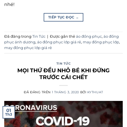
nhé!
TIẾP TỤC ĐỌC
→
Đã đăng trong
Tin Tức
|
Được gắn thẻ
áo đồng phục
,
áo đồng
phục ánh dương
,
áo đồng phục lớp giá rẻ
,
may đồng phục lớp
,
may đồng phục lớp giá rẻ
TIN TỨC
MỌI THỨ ĐỀU NHỎ BÉ KHI ĐỨNG
TRƯỚC CÁI CHẾT
ĐÃ ĐĂNG TRÊN
1 THÁNG 3, 2020
BỞI
KYTHUAT
01
Th3