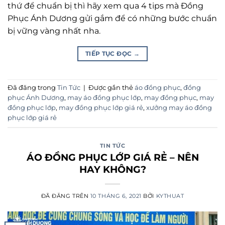
thứ để chuẩn bị thì hãy xem qua 4 tips mà Đồng
Phục Ánh Dương gửi gắm để có những bước chuẩn
bị vững vàng nhất nha.
TIẾP TỤC ĐỌC
→
Đã đăng trong
Tin Tức
|
Được gắn thẻ
áo đồng phục
,
đồng
phục Ánh Dương
,
may áo đồng phục lớp
,
may đồng phục
,
may
đồng phục lớp
,
may đồng phục lớp giá rẻ
,
xưởng may áo đồng
phục lớp giá rẻ
TIN TỨC
ÁO ĐỒNG PHỤC LỚP GIÁ RẺ – NÊN
HAY KHÔNG?
ĐÃ ĐĂNG TRÊN
10 THÁNG 6, 2021
BỞI
KYTHUAT