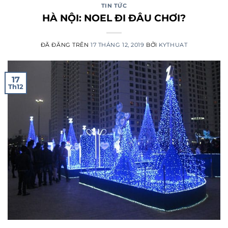
TIN TỨC
HÀ NỘI: NOEL ĐI ĐÂU CHƠI?
ĐÃ ĐĂNG TRÊN
17 THÁNG 12, 2019
BỞI
KYTHUAT
17
Th12