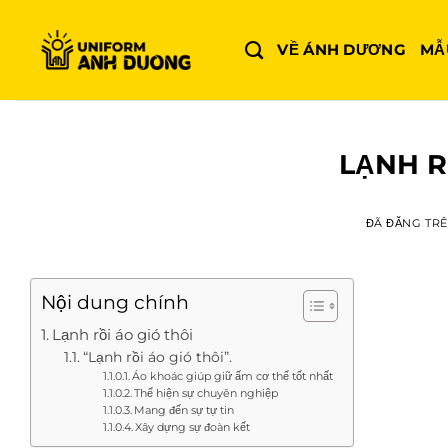
Chuyển
đến
VỀ ÁNH DƯƠNG
MẪ
nội
dung
LẠNH R
ĐÃ ĐĂNG TR
Nội dung chính
Lạnh rồi áo gió thôi
“Lạnh rồi áo gió thôi”.
Áo khoác giúp giữ ấm cơ thể tốt nhất
Thể hiện sự chuyên nghiệp
Mang đến sự tự tin
Xây dựng sự đoàn kết