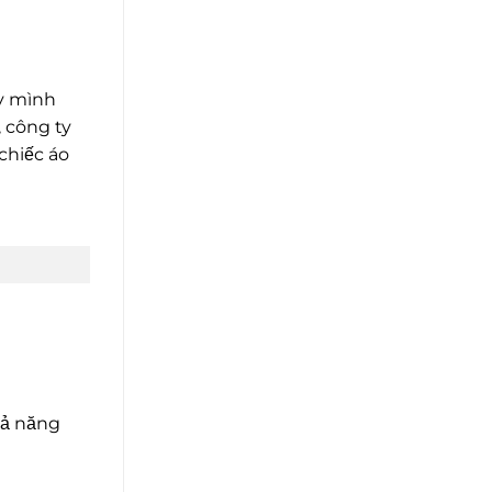
ty mình
 công ty
chiếc áo
hả năng