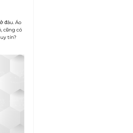
 ở đâu. Áo
ó, cũng có
uy tín?