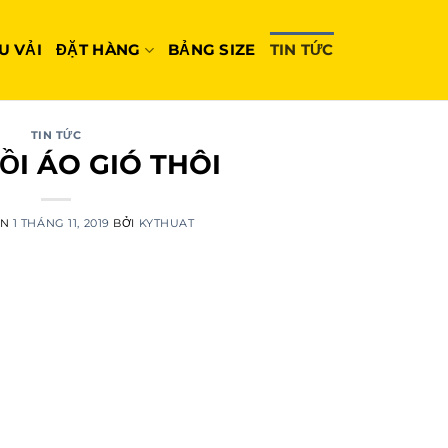
U VẢI
ĐẶT HÀNG
BẢNG SIZE
TIN TỨC
TIN TỨC
ỒI ÁO GIÓ THÔI
ÊN
1 THÁNG 11, 2019
BỞI
KYTHUAT