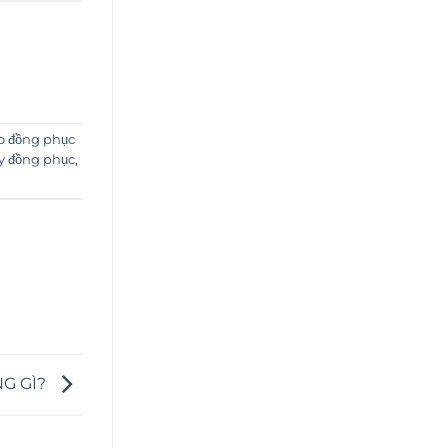
o đồng phục
 đồng phục
,
G GÌ?