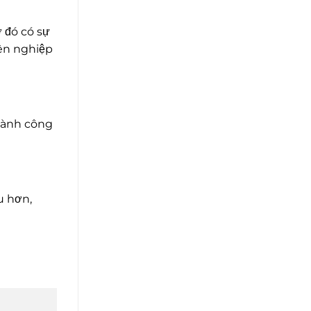
 đó có sự
yên nghiệp
thành công
u hơn,