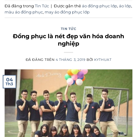
Đã đăng trong
Tin Tức
|
Được gắn thẻ
áo đồng phục lớp
,
áo lớp
,
màu áo đồng phục
,
may áo đồng phục lớp
TIN TỨC
Đồng phục là nét đẹp văn hóa doanh
nghiệp
ĐÃ ĐĂNG TRÊN
4 THÁNG 3, 2019
BỞI
KYTHUAT
04
Th3