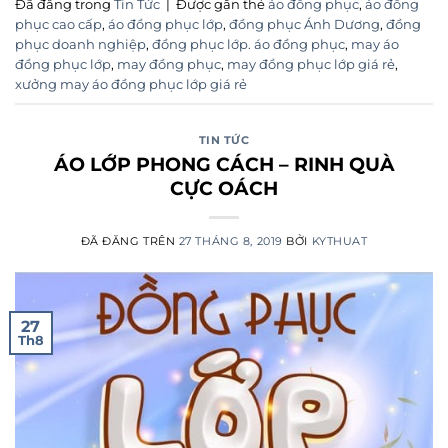
Đã đăng trong
Tin Tức
|
Được gắn thẻ
áo đồng phục
,
áo đồng
phục cao cấp
,
áo đồng phục lớp
,
đồng phục Ánh Dương
,
đồng
phục doanh nghiệp
,
đồng phục lớp. áo đồng phục
,
may áo
đồng phục lớp
,
may đồng phục
,
may đồng phục lớp giá rẻ
,
xưởng may áo đồng phục lớp giá rẻ
TIN TỨC
ÁO LỚP PHONG CÁCH – RINH QUÀ
CỰC OÁCH
ĐÃ ĐĂNG TRÊN
27 THÁNG 8, 2019
BỞI
KYTHUAT
27
Th8