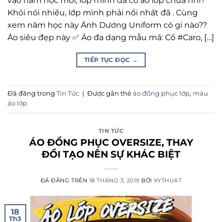
vào năm học mới, lớp mình đã có áo lớp chưa nhỉ?
Khỏi nói nhiều, lớp mình phải nổi nhất đã . Cùng
xem năm học này Ánh Dương Uniform có gì nào??
Áo siêu đẹp này ✅ Áo đa dạng mẫu mã: Cổ #Caro, […]
TIẾP TỤC ĐỌC
→
Đã đăng trong
Tin Tức
|
Được gắn thẻ
áo đồng phục lớp
,
màu
áo lớp
TIN TỨC
ÁO ĐỒNG PHỤC OVERSIZE, THAY
ĐỔI TẠO NÊN SỰ KHÁC BIỆT
ĐÃ ĐĂNG TRÊN
18 THÁNG 3, 2019
BỞI
KYTHUAT
18
Th3