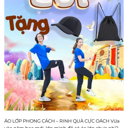
ÁO LỚP PHONG CÁCH – RINH QUÀ CỰC OÁCH Vừa