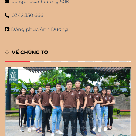
:
dongphucanhduong2018
:
0342.350.666
:
Đồng phục Ánh Dương
VỀ CHÚNG TÔI