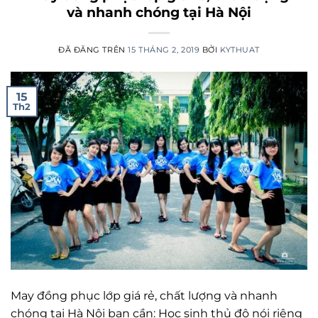
và nhanh chóng tại Hà Nội
ĐÃ ĐĂNG TRÊN
15 THÁNG 2, 2019
BỞI
KYTHUAT
15
Th2
May đồng phục lớp giá rẻ, chất lượng và nhanh
chóng tại Hà Nội bạn cần: Học sinh thủ đô nói riêng