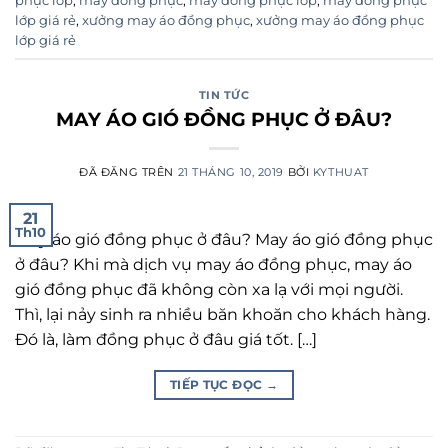
phục lớp
,
may đồng phục
,
may đồng phục lớp
,
may đồng phục
lớp giá rẻ
,
xưởng may áo đồng phục
,
xưởng may áo đồng phục
lớp giá rẻ
TIN TỨC
MAY ÁO GIÓ ĐỒNG PHỤC Ở ĐÂU?
ĐÃ ĐĂNG TRÊN
21 THÁNG 10, 2019
BỞI
KYTHUAT
21
Th10
May áo gió đồng phục ở đâu? May áo gió đồng phục
ở đâu? Khi mà dịch vụ may áo đồng phục, may áo
gió đồng phục đã không còn xa lạ với mọi người.
Thì, lại nảy sinh ra nhiều băn khoăn cho khách hàng.
Đó là, làm đồng phục ở đâu giá tốt. […]
TIẾP TỤC ĐỌC
→