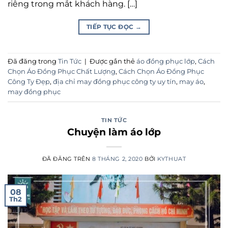
riêng trong mắt khách hàng. […]
TIẾP TỤC ĐỌC
→
Đã đăng trong
Tin Tức
|
Được gắn thẻ
áo đồng phục lớp
,
Cách
Chọn Áo Đồng Phục Chất Lượng
,
Cách Chọn Áo Đồng Phục
Công Ty Đẹp
,
địa chỉ may đồng phục công ty uy tín
,
may áo
,
may đồng phục
TIN TỨC
Chuyện làm áo lớp
ĐÃ ĐĂNG TRÊN
8 THÁNG 2, 2020
BỞI
KYTHUAT
08
Th2