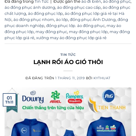
Đã đăng trong
Tin Tức
|
Được gắn thẻ
áo đi biển
,
áo đồng phục
,
áo đồng phục ánh dương
,
áo đồng phục cao cấp
,
áo đồng phục
chất lượng
,
áo đồng phục lớp
,
áo đồng phục lớp giá rẻ tại Hà
Nội
,
áo đồng phục nhom
,
áo lớp
,
đồng phục Ánh Dương
,
đồng
phục doanh nghiệp
,
đồng phục lớp. áo đồng phục
,
may áo
đồng phục lớp
,
may đồng phục
,
may đồng phục lớp
,
may đồng
phục lớp giá rẻ
,
xưởng may áo đồng phục lớp giá rẻ
TIN TỨC
LẠNH RỒI ÁO GIÓ THÔI
ĐÃ ĐĂNG TRÊN
1 THÁNG 11, 2019
BỞI
KYTHUAT
01
Th11